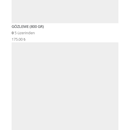
GÖZLEME (800 GR)
0
5 üzerinden
175.00
₺