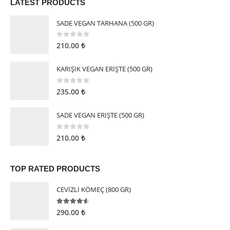
LATEST PRODUCTS
SADE VEGAN TARHANA (500 GR)
0
5 üzerinden
210.00
₺
KARIŞIK VEGAN ERİŞTE (500 GR)
0
5 üzerinden
235.00
₺
SADE VEGAN ERİŞTE (500 GR)
0
5 üzerinden
210.00
₺
TOP RATED PRODUCTS
CEVİZLİ KÖMEÇ (800 GR)
4.50
5 üzerinden
290.00
₺