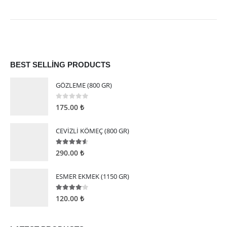
BEST SELLING PRODUCTS
GÖZLEME (800 GR)
0
5 üzerinden
175.00
₺
CEVİZLİ KÖMEÇ (800 GR)
4.50
5 üzerinden
290.00
₺
ESMER EKMEK (1150 GR)
4.00
5 üzerinden
120.00
₺