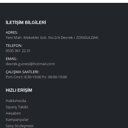
İLETIŞIM BILGILERI
ADRES:
Yeni Mah. Mekekler Sok. No:2/A Devrek / ZONGULDAK
TELEFON:
0535 361 22 31
EMAIL:
devrek.gunesi@hotmail.com
ÇALIŞMA SAATLERI:
Pzrt-Cmrt: 8:30-19:00 Pz: 09:00-19:00
HIZLI ERIŞIM
Hakkımızda
Sipariş Takibi
Hesabım
Kampanyalar
Satış Sözleşmesi