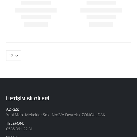
İLETIŞIM BILGILERI
ADRES:
Yeni Mah. Mekekler Sok. No:2/A Devrek / ZONGULDAK
TELEFON:
0535 361 22 31