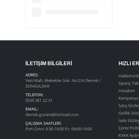
İLETIŞIM BILGILERI
HIZLI ER
ADRES:
Hakkımızd
Yeni Mah. Mekekler Sok. No:2/A Devrek /
Sipariş Tak
ZONGULDAK
Hesabım
TELEFON:
Kampanyal
0535 361 22 31
Satış Sözl
EMAIL:
Gizlilik Sö
devrek.gunesi@hotmail.com
İade Sözle
ÇALIŞMA SAATLERI:
Çerez Polit
Pzrt-Cmrt: 8:30-19:00 Pz: 09:00-19:00
KVKK Aydı