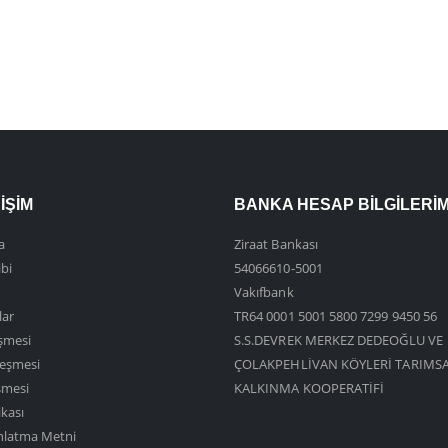
IŞIM
BANKA HESAP BILGILERIM
a
Ziraat Bankası
ibi
54066610-5001
Vakıfbank
ar
TR64 0001 5001 5800 7299 9450 56
eşmesi
S.S.DEVREK MERKEZ DEDEOĞLU VE
zleşmesi
ÇOLAKPEHLİVAN KÖYLERİ TARIMS
şmesi
KALKINMA KOOPERATİFİ
ikası
nlatma Metni