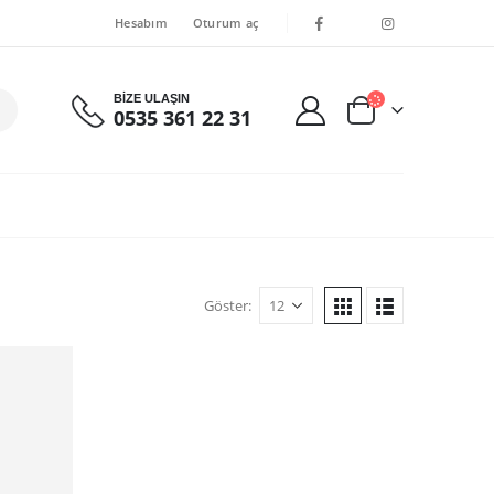
Hesabım
Oturum aç
BİZE ULAŞIN
0535 361 22 31
Göster: