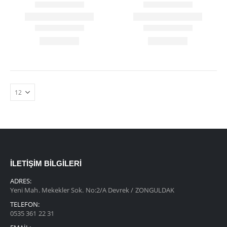
İLETIŞIM BILGILERI
ADRES:
Yeni Mah. Mekekler Sok. No:2/A Devrek / ZONGULDAK
TELEFON:
0535 361 22 31