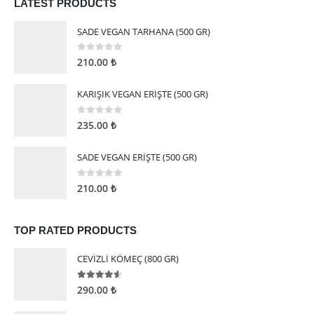
LATEST PRODUCTS
SADE VEGAN TARHANA (500 GR)
0
5 üzerinden
210.00
₺
KARIŞIK VEGAN ERİŞTE (500 GR)
0
5 üzerinden
235.00
₺
SADE VEGAN ERİŞTE (500 GR)
0
5 üzerinden
210.00
₺
TOP RATED PRODUCTS
CEVİZLİ KÖMEÇ (800 GR)
4.50
5 üzerinden
290.00
₺