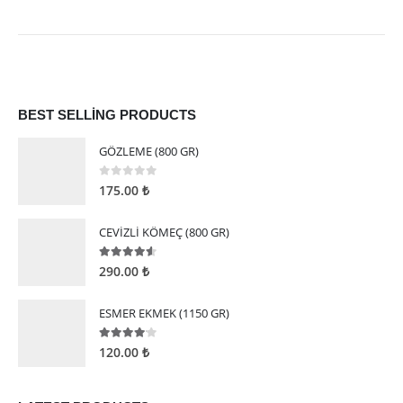
BEST SELLING PRODUCTS
GÖZLEME (800 GR)
0
5 üzerinden
175.00
₺
CEVİZLİ KÖMEÇ (800 GR)
4.50
5 üzerinden
290.00
₺
ESMER EKMEK (1150 GR)
4.00
5 üzerinden
120.00
₺