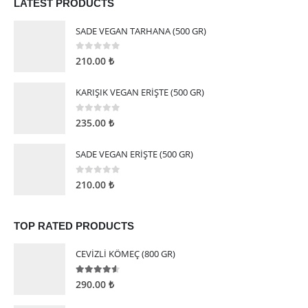
LATEST PRODUCTS
SADE VEGAN TARHANA (500 GR)
0
5 üzerinden
210.00
₺
KARIŞIK VEGAN ERİŞTE (500 GR)
0
5 üzerinden
235.00
₺
SADE VEGAN ERİŞTE (500 GR)
0
5 üzerinden
210.00
₺
TOP RATED PRODUCTS
CEVİZLİ KÖMEÇ (800 GR)
4.50
5 üzerinden
290.00
₺