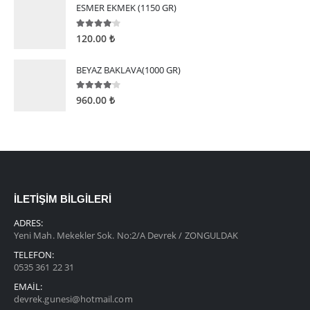
ESMER EKMEK (1150 GR)
4.00
5 üzerinden
120.00
₺
BEYAZ BAKLAVA(1000 GR)
4.00
5 üzerinden
960.00
₺
İLETIŞIM BILGILERI
ADRES:
Yeni Mah. Mekekler Sok. No:2/A Devrek / ZONGULDAK
TELEFON:
0535 361 22 31
EMAIL:
devrek.gunesi@hotmail.com